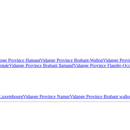
nge Province Hainaut
Vidange Province Brabant-Wallon
Vidange Provi
ntale
Vidange Province Brabant flamand
Vidange Province Flandre-Occ
 Luxembourg
Vidange Province Namur
Vidange Province Brabant wallo