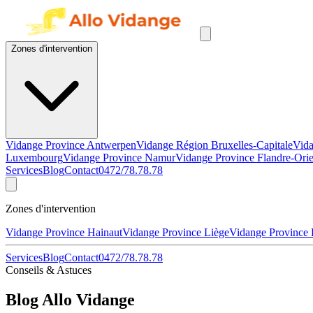
Zones d'intervention
Vidange Province Antwerpen
Vidange Région Bruxelles-Capitale
Vida
Luxembourg
Vidange Province Namur
Vidange Province Flandre-Orie
Services
Blog
Contact
0472/78.78.78
Zones d'intervention
Vidange Province Hainaut
Vidange Province Liège
Vidange Province
Services
Blog
Contact
0472/78.78.78
Conseils & Astuces
Blog
Allo Vidange