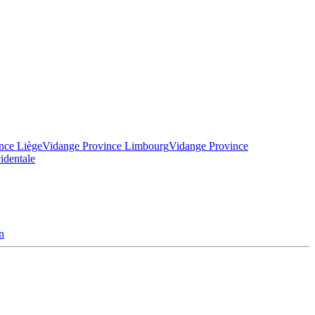
nce Liège
Vidange Province Limbourg
Vidange Province
identale
n