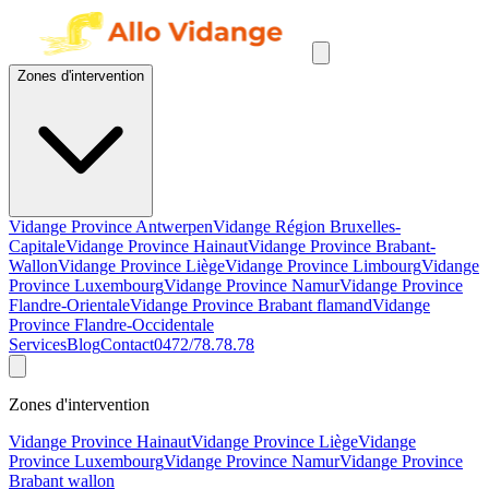
Zones d'intervention
Vidange Province Antwerpen
Vidange Région Bruxelles-
Capitale
Vidange Province Hainaut
Vidange Province Brabant-
Wallon
Vidange Province Liège
Vidange Province Limbourg
Vidange
Province Luxembourg
Vidange Province Namur
Vidange Province
Flandre-Orientale
Vidange Province Brabant flamand
Vidange
Province Flandre-Occidentale
Services
Blog
Contact
0472/78.78.78
Zones d'intervention
Vidange Province Hainaut
Vidange Province Liège
Vidange
Province Luxembourg
Vidange Province Namur
Vidange Province
Brabant wallon