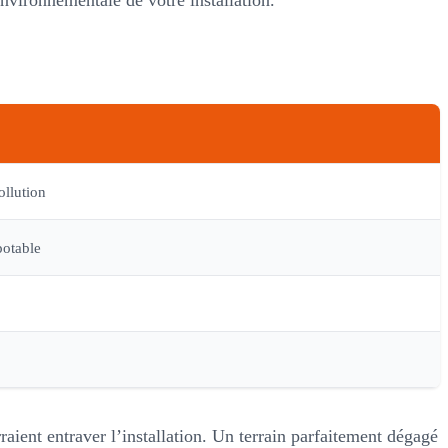
 environnementale de votre installation.
ollution
potable
raient entraver l’installation. Un terrain parfaitement dégagé