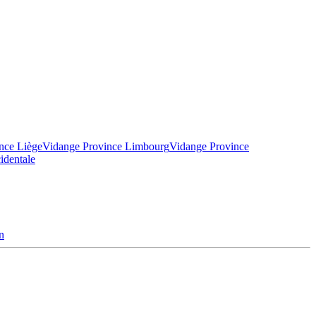
nce Liège
Vidange Province Limbourg
Vidange Province
identale
n