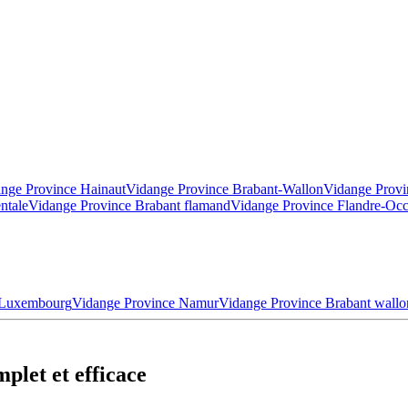
nge Province Hainaut
Vidange Province Brabant-Wallon
Vidange Provi
ntale
Vidange Province Brabant flamand
Vidange Province Flandre-Occ
 Luxembourg
Vidange Province Namur
Vidange Province Brabant wallo
plet et efficace