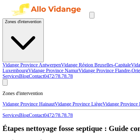
Zones d'intervention
Vidange Province Antwerpen
Vidange Région Bruxelles-Capitale
Vida
Luxembourg
Vidange Province Namur
Vidange Province Flandre-Orie
Services
Blog
Contact
0472/78.78.78
Zones d'intervention
Vidange Province Hainaut
Vidange Province Liège
Vidange Province
Services
Blog
Contact
0472/78.78.78
Étapes nettoyage fosse septique : Guide com