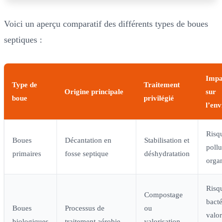
Voici un aperçu comparatif des différents types de boues
septiques :
Impa
Type de
Traitement
Origine principale
sur
boue
privilégié
l’en
Risq
Boues
Décantation en
Stabilisation et
pollu
primaires
fosse septique
déshydratation
orga
Risq
Compostage
bacté
Boues
Processus de
ou
valor
biologiques
traitement aérobie
valorisation