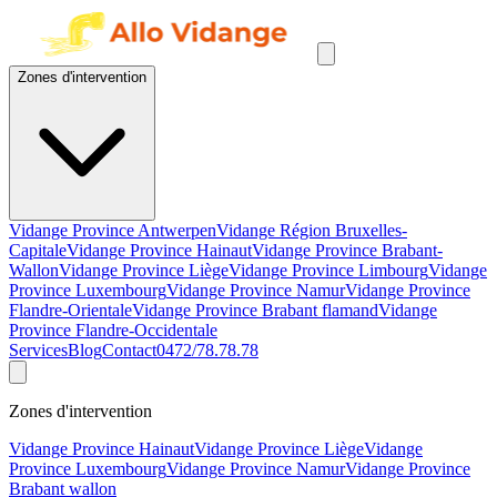
Zones d'intervention
Vidange Province Antwerpen
Vidange Région Bruxelles-
Capitale
Vidange Province Hainaut
Vidange Province Brabant-
Wallon
Vidange Province Liège
Vidange Province Limbourg
Vidange
Province Luxembourg
Vidange Province Namur
Vidange Province
Flandre-Orientale
Vidange Province Brabant flamand
Vidange
Province Flandre-Occidentale
Services
Blog
Contact
0472/78.78.78
Zones d'intervention
Vidange Province Hainaut
Vidange Province Liège
Vidange
Province Luxembourg
Vidange Province Namur
Vidange Province
Brabant wallon