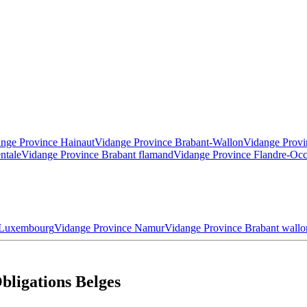
nge Province Hainaut
Vidange Province Brabant-Wallon
Vidange Provi
ntale
Vidange Province Brabant flamand
Vidange Province Flandre-Occ
 Luxembourg
Vidange Province Namur
Vidange Province Brabant wallo
bligations Belges