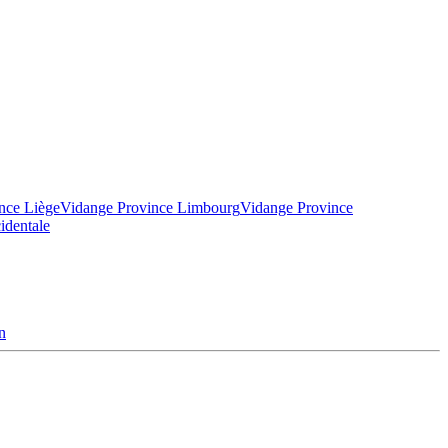
nce Liège
Vidange Province Limbourg
Vidange Province
identale
n