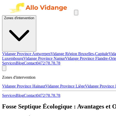
Zones d'intervention
Vidange Province Antwerpen
Vidange Région Bruxelles-Capitale
Vida
Luxembourg
Vidange Province Namur
Vidange Province Flandre-Orie
Services
Blog
Contact
0472/78.78.78
Zones d'intervention
Vidange Province Hainaut
Vidange Province Liège
Vidange Province
Services
Blog
Contact
0472/78.78.78
Fosse Septique Écologique : Avantages et O