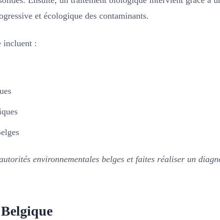
solides. Ensuite, un traitement biologique intervient grâce à 
rogressive et écologique des contaminants.
 incluent :
ques
iques
Belges
utorités environnementales belges et faites réaliser un diagnos
 Belgique