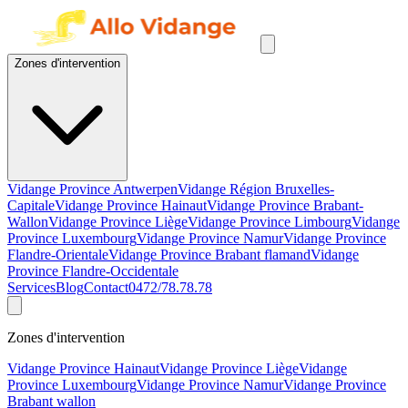
Zones d'intervention
Vidange Province Antwerpen
Vidange Région Bruxelles-
Capitale
Vidange Province Hainaut
Vidange Province Brabant-
Wallon
Vidange Province Liège
Vidange Province Limbourg
Vidange
Province Luxembourg
Vidange Province Namur
Vidange Province
Flandre-Orientale
Vidange Province Brabant flamand
Vidange
Province Flandre-Occidentale
Services
Blog
Contact
0472/78.78.78
Zones d'intervention
Vidange Province Hainaut
Vidange Province Liège
Vidange
Province Luxembourg
Vidange Province Namur
Vidange Province
Brabant wallon