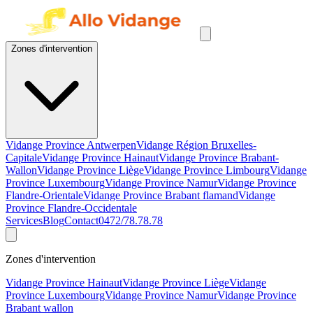
Zones d'intervention
Vidange Province Antwerpen
Vidange Région Bruxelles-
Capitale
Vidange Province Hainaut
Vidange Province Brabant-
Wallon
Vidange Province Liège
Vidange Province Limbourg
Vidange
Province Luxembourg
Vidange Province Namur
Vidange Province
Flandre-Orientale
Vidange Province Brabant flamand
Vidange
Province Flandre-Occidentale
Services
Blog
Contact
0472/78.78.78
Zones d'intervention
Vidange Province Hainaut
Vidange Province Liège
Vidange
Province Luxembourg
Vidange Province Namur
Vidange Province
Brabant wallon