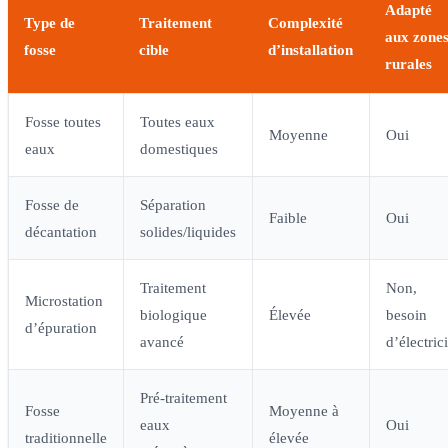
Adapté
Type de
Traitement
Complexité
aux zone
fosse
cible
d’installation
rurales
Fosse toutes
Toutes eaux
Moyenne
Oui
eaux
domestiques
Fosse de
Séparation
Faible
Oui
décantation
solides/liquides
Traitement
Non,
Microstation
biologique
Élevée
besoin
d’épuration
avancé
d’électrici
Pré-traitement
Fosse
Moyenne à
eaux
Oui
traditionnelle
élevée