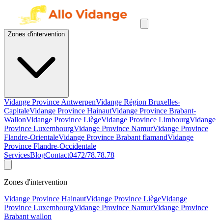
Zones d'intervention
Vidange Province Antwerpen
Vidange Région Bruxelles-
Capitale
Vidange Province Hainaut
Vidange Province Brabant-
Wallon
Vidange Province Liège
Vidange Province Limbourg
Vidange
Province Luxembourg
Vidange Province Namur
Vidange Province
Flandre-Orientale
Vidange Province Brabant flamand
Vidange
Province Flandre-Occidentale
Services
Blog
Contact
0472/78.78.78
Zones d'intervention
Vidange Province Hainaut
Vidange Province Liège
Vidange
Province Luxembourg
Vidange Province Namur
Vidange Province
Brabant wallon