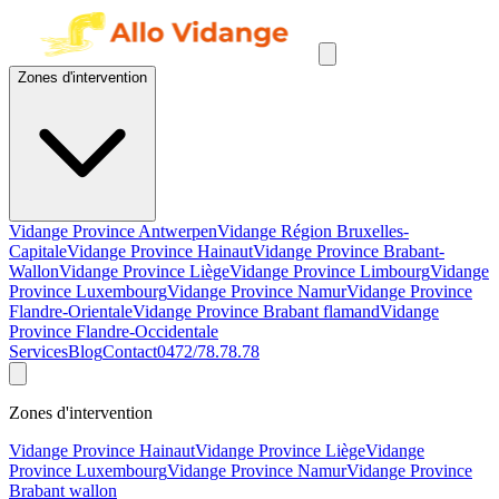
Zones d'intervention
Vidange Province Antwerpen
Vidange Région Bruxelles-
Capitale
Vidange Province Hainaut
Vidange Province Brabant-
Wallon
Vidange Province Liège
Vidange Province Limbourg
Vidange
Province Luxembourg
Vidange Province Namur
Vidange Province
Flandre-Orientale
Vidange Province Brabant flamand
Vidange
Province Flandre-Occidentale
Services
Blog
Contact
0472/78.78.78
Zones d'intervention
Vidange Province Hainaut
Vidange Province Liège
Vidange
Province Luxembourg
Vidange Province Namur
Vidange Province
Brabant wallon