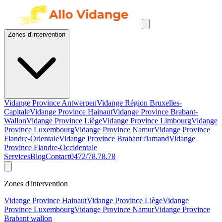
Zones d'intervention
Vidange Province Antwerpen
Vidange Région Bruxelles-
Capitale
Vidange Province Hainaut
Vidange Province Brabant-
Wallon
Vidange Province Liège
Vidange Province Limbourg
Vidange
Province Luxembourg
Vidange Province Namur
Vidange Province
Flandre-Orientale
Vidange Province Brabant flamand
Vidange
Province Flandre-Occidentale
Services
Blog
Contact
0472/78.78.78
Zones d'intervention
Vidange Province Hainaut
Vidange Province Liège
Vidange
Province Luxembourg
Vidange Province Namur
Vidange Province
Brabant wallon