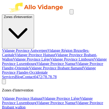
Zones d'intervention
Vidange Province Antwerpen
Vidange Région Bruxelles-
Capitale
Vidange Province Hainaut
Vidange Province Brabant-
Wallon
Vidange Province Liège
Vidange Province Limbourg
Vidange
Province Luxembourg
Vidange Province Namur
Vidange Province
Flandre-Orientale
Vidange Province Brabant flamand
Vidange
Province Flandre-Occidentale
Services
Blog
Contact
0472/78.78.78
Zones d'intervention
Vidange Province Hainaut
Vidange Province Liège
Vidange
Province Luxembourg
Vidange Province Namur
Vidange Province
Brabant wallon