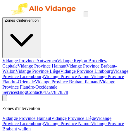
Zones d'intervention
Vidange Province Antwerpen
Vidange Région Bruxelles-
Capitale
Vidange Province Hainaut
Vidange Province Brabant-
Wallon
Vidange Province Liège
Vidange Province Limbourg
Vidange
Province Luxembourg
Vidange Province Namur
Vidange Province
Flandre-Orientale
Vidange Province Brabant flamand
Vidange
Province Flandre-Occidentale
Services
Blog
Contact
0472/78.78.78
Zones d'intervention
Vidange Province Hainaut
Vidange Province Liège
Vidange
Province Luxembourg
Vidange Province Namur
Vidange Province
Brabant wallon