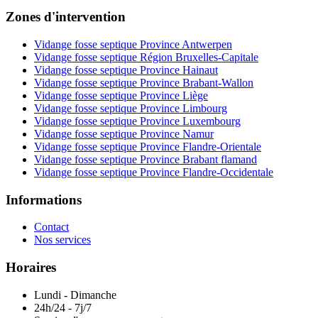
Zones d'intervention
Vidange fosse septique Province Antwerpen
Vidange fosse septique Région Bruxelles-Capitale
Vidange fosse septique Province Hainaut
Vidange fosse septique Province Brabant-Wallon
Vidange fosse septique Province Liège
Vidange fosse septique Province Limbourg
Vidange fosse septique Province Luxembourg
Vidange fosse septique Province Namur
Vidange fosse septique Province Flandre-Orientale
Vidange fosse septique Province Brabant flamand
Vidange fosse septique Province Flandre-Occidentale
Informations
Contact
Nos services
Horaires
Lundi - Dimanche
24h/24 - 7j/7