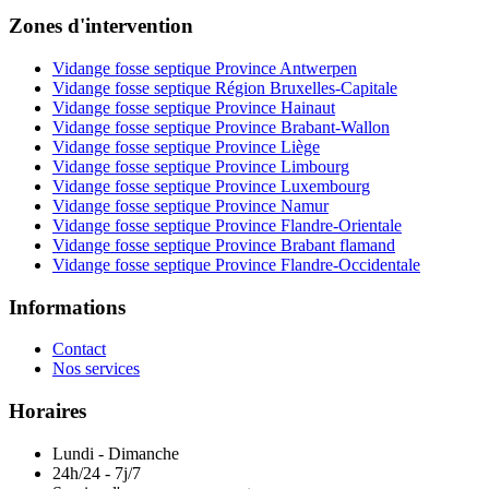
Zones d'intervention
Vidange fosse septique Province Antwerpen
Vidange fosse septique Région Bruxelles-Capitale
Vidange fosse septique Province Hainaut
Vidange fosse septique Province Brabant-Wallon
Vidange fosse septique Province Liège
Vidange fosse septique Province Limbourg
Vidange fosse septique Province Luxembourg
Vidange fosse septique Province Namur
Vidange fosse septique Province Flandre-Orientale
Vidange fosse septique Province Brabant flamand
Vidange fosse septique Province Flandre-Occidentale
Informations
Contact
Nos services
Horaires
Lundi - Dimanche
24h/24 - 7j/7