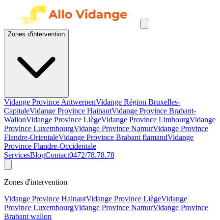
Zones d'intervention
Vidange Province Antwerpen
Vidange Région Bruxelles-
Capitale
Vidange Province Hainaut
Vidange Province Brabant-
Wallon
Vidange Province Liège
Vidange Province Limbourg
Vidange
Province Luxembourg
Vidange Province Namur
Vidange Province
Flandre-Orientale
Vidange Province Brabant flamand
Vidange
Province Flandre-Occidentale
Services
Blog
Contact
0472/78.78.78
Zones d'intervention
Vidange Province Hainaut
Vidange Province Liège
Vidange
Province Luxembourg
Vidange Province Namur
Vidange Province
Brabant wallon