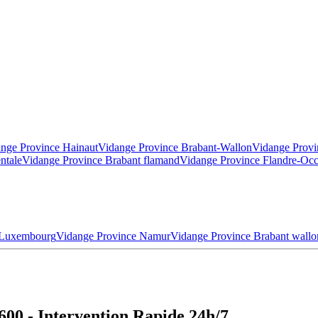
nge Province Hainaut
Vidange Province Brabant-Wallon
Vidange Provi
ntale
Vidange Province Brabant flamand
Vidange Province Flandre-Occ
 Luxembourg
Vidange Province Namur
Vidange Province Brabant wallo
600 - Intervention Rapide 24h/7