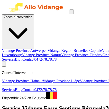
Zones d'intervention
Vidange Province Antwerpen
Vidange Région Bruxelles-Capitale
Vida
Luxembourg
Vidange Province Namur
Vidange Province Flandre-Orie
Services
Blog
Contact
0472/78.78.78
Zones d'intervention
Vidange Province Hainaut
Vidange Province Liège
Vidange Province
Services
Blog
Contact
0472/78.78.78
Disponible 24/7 en Belgique
Service Vidange Fosse Septique Péruwelz7