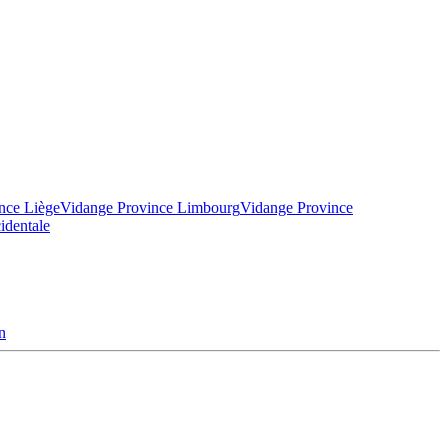
nce Liège
Vidange Province Limbourg
Vidange Province
identale
n