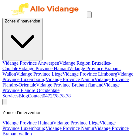
Zones d'intervention
Vidange Province Antwerpen
Vidange Région Bruxelles-
Capitale
Vidange Province Hainaut
Vidange Province Brabant-
Wallon
Vidange Province Liège
Vidange Province Limbourg
Vidange
Province Luxembourg
Vidange Province Namur
Vidange Province
Flandre-Orientale
Vidange Province Brabant flamand
Vidange
Province Flandre-Occidentale
Services
Blog
Contact
0472/78.78.78
Zones d'intervention
Vidange Province Hainaut
Vidange Province Liège
Vidange
Province Luxembourg
Vidange Province Namur
Vidange Province
Brabant wallon