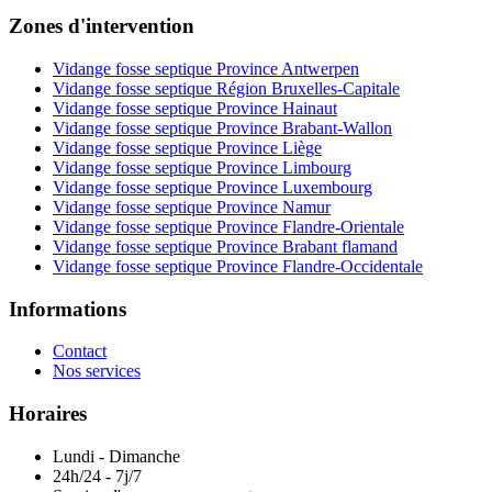
Zones d'intervention
Vidange fosse septique Province Antwerpen
Vidange fosse septique Région Bruxelles-Capitale
Vidange fosse septique Province Hainaut
Vidange fosse septique Province Brabant-Wallon
Vidange fosse septique Province Liège
Vidange fosse septique Province Limbourg
Vidange fosse septique Province Luxembourg
Vidange fosse septique Province Namur
Vidange fosse septique Province Flandre-Orientale
Vidange fosse septique Province Brabant flamand
Vidange fosse septique Province Flandre-Occidentale
Informations
Contact
Nos services
Horaires
Lundi - Dimanche
24h/24 - 7j/7