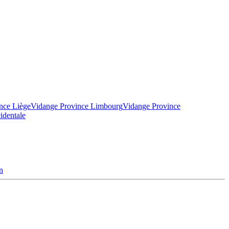
nce Liège
Vidange Province Limbourg
Vidange Province
identale
n