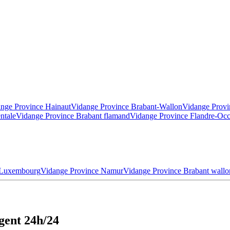
nge Province Hainaut
Vidange Province Brabant-Wallon
Vidange Provi
ntale
Vidange Province Brabant flamand
Vidange Province Flandre-Occ
 Luxembourg
Vidange Province Namur
Vidange Province Brabant wallo
gent 24h/24