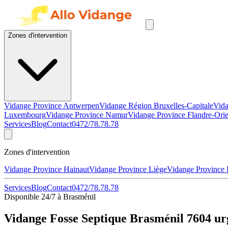
Zones d'intervention
Vidange Province Antwerpen
Vidange Région Bruxelles-Capitale
Vida
Luxembourg
Vidange Province Namur
Vidange Province Flandre-Orie
Services
Blog
Contact
0472/78.78.78
Zones d'intervention
Vidange Province Hainaut
Vidange Province Liège
Vidange Province
Services
Blog
Contact
0472/78.78.78
Disponible 24/7 à Brasménil
Vidange Fosse Septique Brasménil 7604 ur