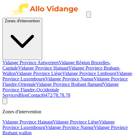
Zones d'intervention
Vidange Province Antwerpen
Vidange Région Bruxelles-
Capitale
Vidange Province Hainaut
Vidange Province Brabant-
Wallon
Vidange Province Liège
Vidange Province Limbourg
Vidange
Province Luxembourg
Vidange Province Namur
Vidange Province
Flandre-Orientale
Vidange Province Brabant flamand
Vidange
Province Flandre-Occidentale
Services
Blog
Contact
0472/78.78.78
Zones d'intervention
Vidange Province Hainaut
Vidange Province Liège
Vidange
Province Luxembourg
Vidange Province Namur
Vidange Province
Brabant wallon