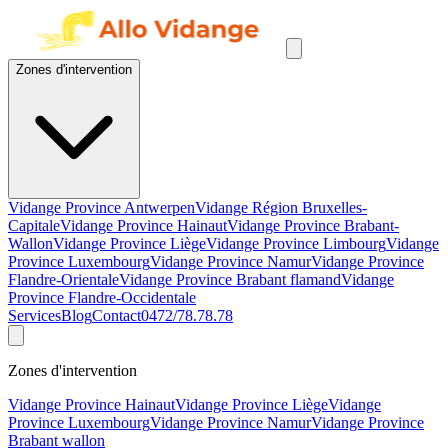
Zones d'intervention
Vidange Province Antwerpen
Vidange Région Bruxelles-
Capitale
Vidange Province Hainaut
Vidange Province Brabant-
Wallon
Vidange Province Liège
Vidange Province Limbourg
Vidange
Province Luxembourg
Vidange Province Namur
Vidange Province
Flandre-Orientale
Vidange Province Brabant flamand
Vidange
Province Flandre-Occidentale
Services
Blog
Contact
0472/78.78.78
Zones d'intervention
Vidange Province Hainaut
Vidange Province Liège
Vidange
Province Luxembourg
Vidange Province Namur
Vidange Province
Brabant wallon