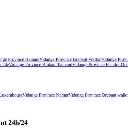
nge Province Hainaut
Vidange Province Brabant-Wallon
Vidange Provi
ntale
Vidange Province Brabant flamand
Vidange Province Flandre-Occ
 Luxembourg
Vidange Province Namur
Vidange Province Brabant wallo
nt 24h/24