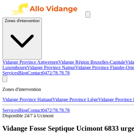
Zones d'intervention
Vidange Province Antwerpen
Vidange Région Bruxelles-Capitale
Vida
Luxembourg
Vidange Province Namur
Vidange Province Flandre-Orie
Services
Blog
Contact
0472/78.78.78
Zones d'intervention
Vidange Province Hainaut
Vidange Province Liège
Vidange Province
Services
Blog
Contact
0472/78.78.78
Disponible 24/7 à Ucimont
Vidange Fosse Septique Ucimont 6833 urge