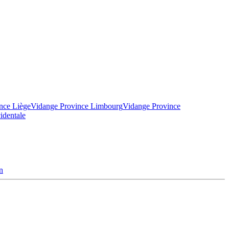
nce Liège
Vidange Province Limbourg
Vidange Province
identale
n