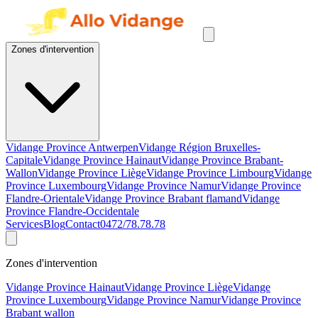
Zones d'intervention
Vidange Province Antwerpen
Vidange Région Bruxelles-
Capitale
Vidange Province Hainaut
Vidange Province Brabant-
Wallon
Vidange Province Liège
Vidange Province Limbourg
Vidange
Province Luxembourg
Vidange Province Namur
Vidange Province
Flandre-Orientale
Vidange Province Brabant flamand
Vidange
Province Flandre-Occidentale
Services
Blog
Contact
0472/78.78.78
Zones d'intervention
Vidange Province Hainaut
Vidange Province Liège
Vidange
Province Luxembourg
Vidange Province Namur
Vidange Province
Brabant wallon