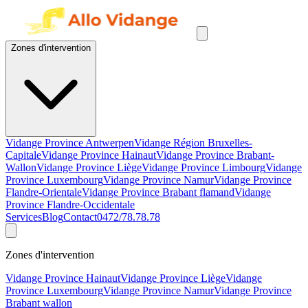
Zones d'intervention
Vidange Province Antwerpen
Vidange Région Bruxelles-
Capitale
Vidange Province Hainaut
Vidange Province Brabant-
Wallon
Vidange Province Liège
Vidange Province Limbourg
Vidange
Province Luxembourg
Vidange Province Namur
Vidange Province
Flandre-Orientale
Vidange Province Brabant flamand
Vidange
Province Flandre-Occidentale
Services
Blog
Contact
0472/78.78.78
Zones d'intervention
Vidange Province Hainaut
Vidange Province Liège
Vidange
Province Luxembourg
Vidange Province Namur
Vidange Province
Brabant wallon