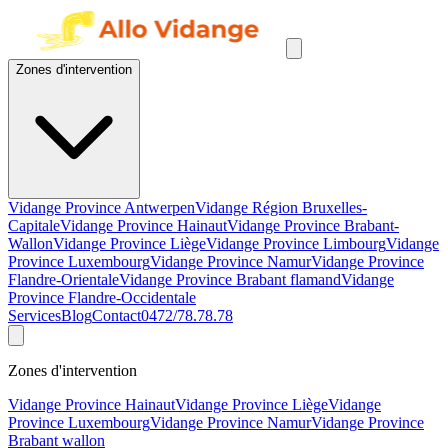
Zones d'intervention
Vidange Province Antwerpen
Vidange Région Bruxelles-
Capitale
Vidange Province Hainaut
Vidange Province Brabant-
Wallon
Vidange Province Liège
Vidange Province Limbourg
Vidange
Province Luxembourg
Vidange Province Namur
Vidange Province
Flandre-Orientale
Vidange Province Brabant flamand
Vidange
Province Flandre-Occidentale
Services
Blog
Contact
0472/78.78.78
Zones d'intervention
Vidange Province Hainaut
Vidange Province Liège
Vidange
Province Luxembourg
Vidange Province Namur
Vidange Province
Brabant wallon