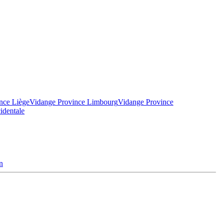
nce Liège
Vidange Province Limbourg
Vidange Province
identale
n