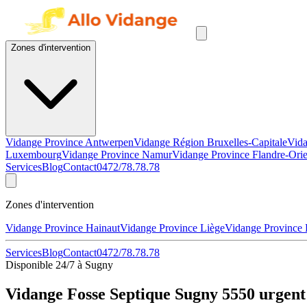
Zones d'intervention
Vidange Province Antwerpen
Vidange Région Bruxelles-Capitale
Vida
Luxembourg
Vidange Province Namur
Vidange Province Flandre-Orie
Services
Blog
Contact
0472/78.78.78
Zones d'intervention
Vidange Province Hainaut
Vidange Province Liège
Vidange Province
Services
Blog
Contact
0472/78.78.78
Disponible 24/7 à Sugny
Vidange Fosse Septique Sugny 5550 urgent