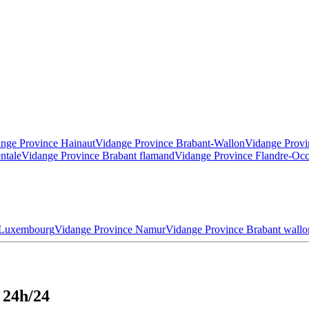
nge Province Hainaut
Vidange Province Brabant-Wallon
Vidange Provi
ntale
Vidange Province Brabant flamand
Vidange Province Flandre-Occ
 Luxembourg
Vidange Province Namur
Vidange Province Brabant wallo
 24h/24