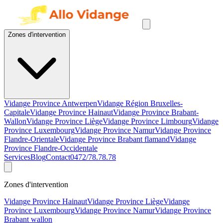
Zones d'intervention
Vidange Province Antwerpen
Vidange Région Bruxelles-
Capitale
Vidange Province Hainaut
Vidange Province Brabant-
Wallon
Vidange Province Liège
Vidange Province Limbourg
Vidange
Province Luxembourg
Vidange Province Namur
Vidange Province
Flandre-Orientale
Vidange Province Brabant flamand
Vidange
Province Flandre-Occidentale
Services
Blog
Contact
0472/78.78.78
Zones d'intervention
Vidange Province Hainaut
Vidange Province Liège
Vidange
Province Luxembourg
Vidange Province Namur
Vidange Province
Brabant wallon