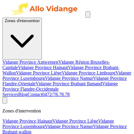
Zones d'intervention
Vidange Province Antwerpen
Vidange Région Bruxelles-
Capitale
Vidange Province Hainaut
Vidange Province Brabant-
Wallon
Vidange Province Liège
Vidange Province Limbourg
Vidange
Province Luxembourg
Vidange Province Namur
Vidange Province
Flandre-Orientale
Vidange Province Brabant flamand
Vidange
Province Flandre-Occidentale
Services
Blog
Contact
0472/78.78.78
Zones d'intervention
Vidange Province Hainaut
Vidange Province Liège
Vidange
Province Luxembourg
Vidange Province Namur
Vidange Province
Brabant wallon