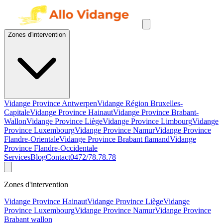
Zones d'intervention
Vidange Province Antwerpen
Vidange Région Bruxelles-
Capitale
Vidange Province Hainaut
Vidange Province Brabant-
Wallon
Vidange Province Liège
Vidange Province Limbourg
Vidange
Province Luxembourg
Vidange Province Namur
Vidange Province
Flandre-Orientale
Vidange Province Brabant flamand
Vidange
Province Flandre-Occidentale
Services
Blog
Contact
0472/78.78.78
Zones d'intervention
Vidange Province Hainaut
Vidange Province Liège
Vidange
Province Luxembourg
Vidange Province Namur
Vidange Province
Brabant wallon