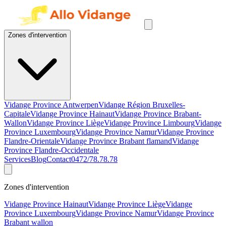
Zones d'intervention
Vidange Province Antwerpen
Vidange Région Bruxelles-
Capitale
Vidange Province Hainaut
Vidange Province Brabant-
Wallon
Vidange Province Liège
Vidange Province Limbourg
Vidange
Province Luxembourg
Vidange Province Namur
Vidange Province
Flandre-Orientale
Vidange Province Brabant flamand
Vidange
Province Flandre-Occidentale
Services
Blog
Contact
0472/78.78.78
Zones d'intervention
Vidange Province Hainaut
Vidange Province Liège
Vidange
Province Luxembourg
Vidange Province Namur
Vidange Province
Brabant wallon