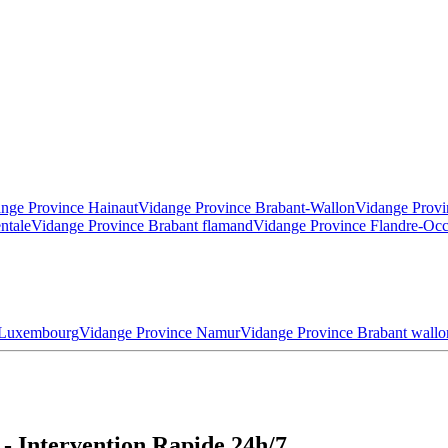
nge Province Hainaut
Vidange Province Brabant-Wallon
Vidange Provi
ntale
Vidange Province Brabant flamand
Vidange Province Flandre-Occ
 Luxembourg
Vidange Province Namur
Vidange Province Brabant wallo
- Intervention Rapide 24h/7