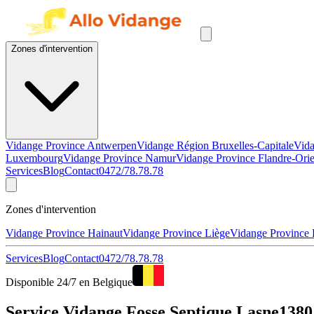
Zones d'intervention
Vidange Province Antwerpen
Vidange Région Bruxelles-Capitale
Vida
Luxembourg
Vidange Province Namur
Vidange Province Flandre-Orie
Services
Blog
Contact
0472/78.78.78
Zones d'intervention
Vidange Province Hainaut
Vidange Province Liège
Vidange Province
Services
Blog
Contact
0472/78.78.78
Disponible 24/7 en Belgique
Service Vidange Fosse Septique Lasne1380 