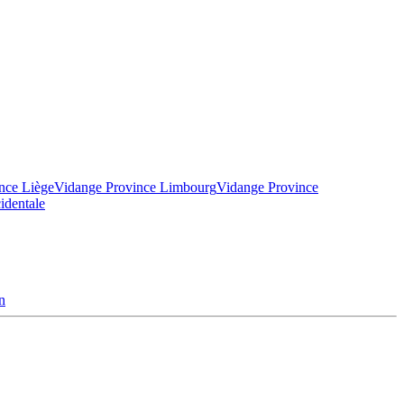
nce Liège
Vidange Province Limbourg
Vidange Province
identale
n