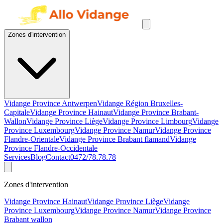
Zones d'intervention
Vidange Province Antwerpen
Vidange Région Bruxelles-
Capitale
Vidange Province Hainaut
Vidange Province Brabant-
Wallon
Vidange Province Liège
Vidange Province Limbourg
Vidange
Province Luxembourg
Vidange Province Namur
Vidange Province
Flandre-Orientale
Vidange Province Brabant flamand
Vidange
Province Flandre-Occidentale
Services
Blog
Contact
0472/78.78.78
Zones d'intervention
Vidange Province Hainaut
Vidange Province Liège
Vidange
Province Luxembourg
Vidange Province Namur
Vidange Province
Brabant wallon