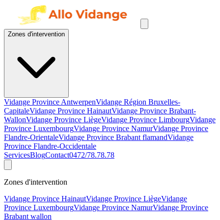
Zones d'intervention
Vidange Province Antwerpen
Vidange Région Bruxelles-
Capitale
Vidange Province Hainaut
Vidange Province Brabant-
Wallon
Vidange Province Liège
Vidange Province Limbourg
Vidange
Province Luxembourg
Vidange Province Namur
Vidange Province
Flandre-Orientale
Vidange Province Brabant flamand
Vidange
Province Flandre-Occidentale
Services
Blog
Contact
0472/78.78.78
Zones d'intervention
Vidange Province Hainaut
Vidange Province Liège
Vidange
Province Luxembourg
Vidange Province Namur
Vidange Province
Brabant wallon