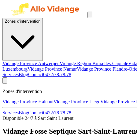
Zones d'intervention
Vidange Province Antwerpen
Vidange Région Bruxelles-Capitale
Vida
Luxembourg
Vidange Province Namur
Vidange Province Flandre-Orie
Services
Blog
Contact
0472/78.78.78
Zones d'intervention
Vidange Province Hainaut
Vidange Province Liège
Vidange Province
Services
Blog
Contact
0472/78.78.78
Disponible 24/7 à Sart-Saint-Laurent
Vidange Fosse Septique Sart-Saint-Lauren