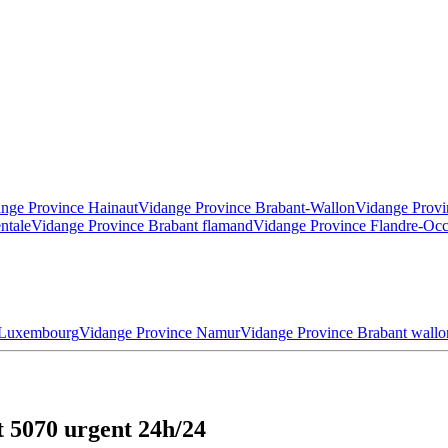
nge Province Hainaut
Vidange Province Brabant-Wallon
Vidange Provi
ntale
Vidange Province Brabant flamand
Vidange Province Flandre-Occ
 Luxembourg
Vidange Province Namur
Vidange Province Brabant wallo
t 5070 urgent 24h/24