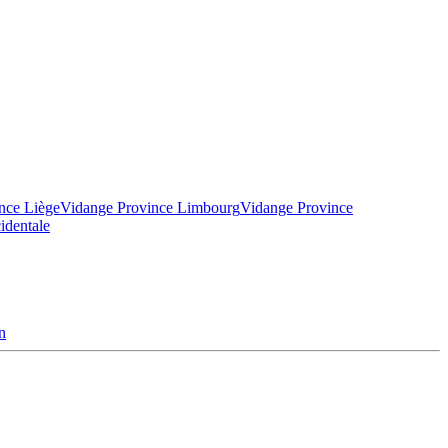
nce Liège
Vidange Province Limbourg
Vidange Province
identale
n