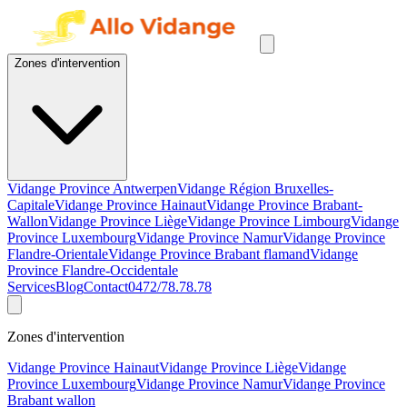
Zones d'intervention
Vidange Province Antwerpen
Vidange Région Bruxelles-
Capitale
Vidange Province Hainaut
Vidange Province Brabant-
Wallon
Vidange Province Liège
Vidange Province Limbourg
Vidange
Province Luxembourg
Vidange Province Namur
Vidange Province
Flandre-Orientale
Vidange Province Brabant flamand
Vidange
Province Flandre-Occidentale
Services
Blog
Contact
0472/78.78.78
Zones d'intervention
Vidange Province Hainaut
Vidange Province Liège
Vidange
Province Luxembourg
Vidange Province Namur
Vidange Province
Brabant wallon