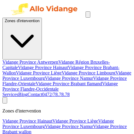
Zones d'intervention
Vidange Province Antwerpen
Vidange Région Bruxelles-
Capitale
Vidange Province Hainaut
Vidange Province Brabant-
Wallon
Vidange Province Liège
Vidange Province Limbourg
Vidange
Province Luxembourg
Vidange Province Namur
Vidange Province
Flandre-Orientale
Vidange Province Brabant flamand
Vidange
Province Flandre-Occidentale
Services
Blog
Contact
0472/78.78.78
Zones d'intervention
Vidange Province Hainaut
Vidange Province Liège
Vidange
Province Luxembourg
Vidange Province Namur
Vidange Province
Brabant wallon