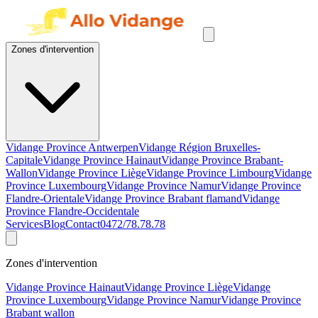
Zones d'intervention
Vidange Province Antwerpen
Vidange Région Bruxelles-
Capitale
Vidange Province Hainaut
Vidange Province Brabant-
Wallon
Vidange Province Liège
Vidange Province Limbourg
Vidange
Province Luxembourg
Vidange Province Namur
Vidange Province
Flandre-Orientale
Vidange Province Brabant flamand
Vidange
Province Flandre-Occidentale
Services
Blog
Contact
0472/78.78.78
Zones d'intervention
Vidange Province Hainaut
Vidange Province Liège
Vidange
Province Luxembourg
Vidange Province Namur
Vidange Province
Brabant wallon