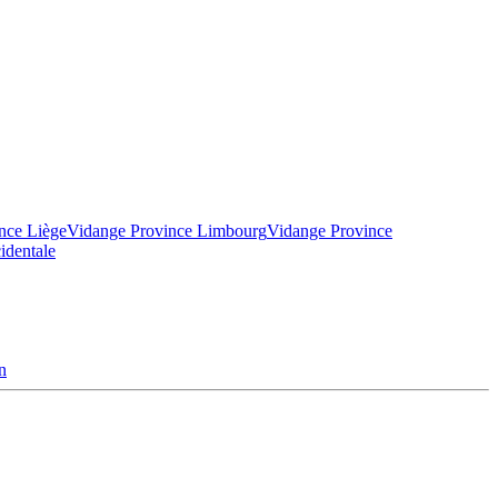
nce Liège
Vidange Province Limbourg
Vidange Province
identale
n