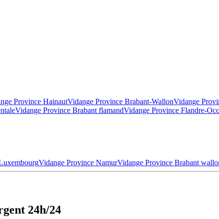
nge Province Hainaut
Vidange Province Brabant-Wallon
Vidange Provi
ntale
Vidange Province Brabant flamand
Vidange Province Flandre-Occ
 Luxembourg
Vidange Province Namur
Vidange Province Brabant wallo
rgent 24h/24