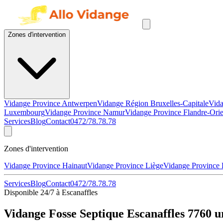
Zones d'intervention
Vidange Province Antwerpen
Vidange Région Bruxelles-Capitale
Vida
Luxembourg
Vidange Province Namur
Vidange Province Flandre-Orie
Services
Blog
Contact
0472/78.78.78
Zones d'intervention
Vidange Province Hainaut
Vidange Province Liège
Vidange Province
Services
Blog
Contact
0472/78.78.78
Disponible 24/7 à Escanaffles
Vidange Fosse Septique Escanaffles 7760 u