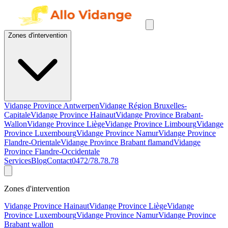
Zones d'intervention
Vidange Province Antwerpen
Vidange Région Bruxelles-
Capitale
Vidange Province Hainaut
Vidange Province Brabant-
Wallon
Vidange Province Liège
Vidange Province Limbourg
Vidange
Province Luxembourg
Vidange Province Namur
Vidange Province
Flandre-Orientale
Vidange Province Brabant flamand
Vidange
Province Flandre-Occidentale
Services
Blog
Contact
0472/78.78.78
Zones d'intervention
Vidange Province Hainaut
Vidange Province Liège
Vidange
Province Luxembourg
Vidange Province Namur
Vidange Province
Brabant wallon