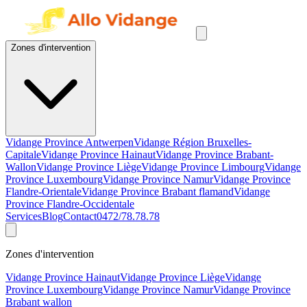
Zones d'intervention
Vidange Province Antwerpen
Vidange Région Bruxelles-
Capitale
Vidange Province Hainaut
Vidange Province Brabant-
Wallon
Vidange Province Liège
Vidange Province Limbourg
Vidange
Province Luxembourg
Vidange Province Namur
Vidange Province
Flandre-Orientale
Vidange Province Brabant flamand
Vidange
Province Flandre-Occidentale
Services
Blog
Contact
0472/78.78.78
Zones d'intervention
Vidange Province Hainaut
Vidange Province Liège
Vidange
Province Luxembourg
Vidange Province Namur
Vidange Province
Brabant wallon