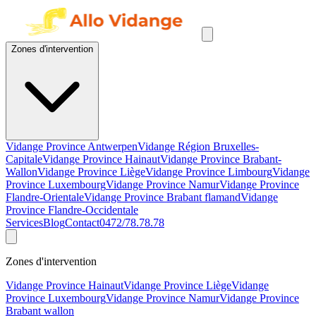
Zones d'intervention
Vidange Province Antwerpen
Vidange Région Bruxelles-
Capitale
Vidange Province Hainaut
Vidange Province Brabant-
Wallon
Vidange Province Liège
Vidange Province Limbourg
Vidange
Province Luxembourg
Vidange Province Namur
Vidange Province
Flandre-Orientale
Vidange Province Brabant flamand
Vidange
Province Flandre-Occidentale
Services
Blog
Contact
0472/78.78.78
Zones d'intervention
Vidange Province Hainaut
Vidange Province Liège
Vidange
Province Luxembourg
Vidange Province Namur
Vidange Province
Brabant wallon