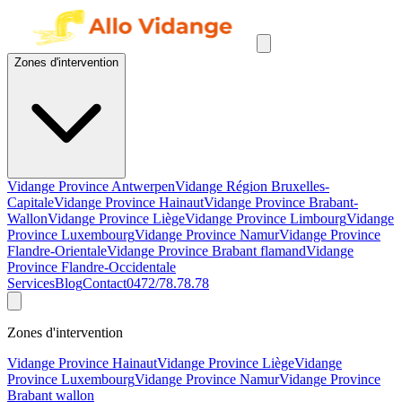
Zones d'intervention
Vidange Province Antwerpen
Vidange Région Bruxelles-
Capitale
Vidange Province Hainaut
Vidange Province Brabant-
Wallon
Vidange Province Liège
Vidange Province Limbourg
Vidange
Province Luxembourg
Vidange Province Namur
Vidange Province
Flandre-Orientale
Vidange Province Brabant flamand
Vidange
Province Flandre-Occidentale
Services
Blog
Contact
0472/78.78.78
Zones d'intervention
Vidange Province Hainaut
Vidange Province Liège
Vidange
Province Luxembourg
Vidange Province Namur
Vidange Province
Brabant wallon