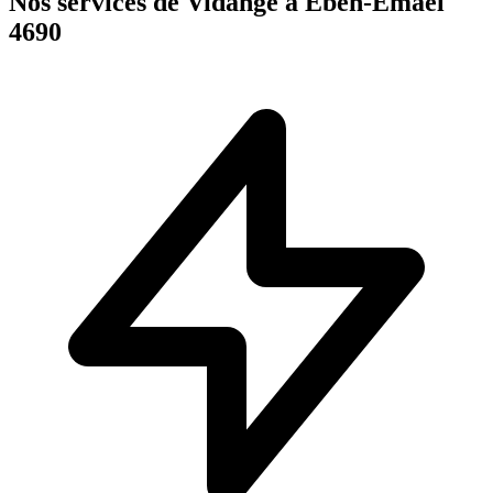
Nos services de Vidange à Ében-Émael
4690