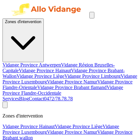
Zones d'intervention
Vidange Province Antwerpen
Vidange Région Bruxelles-
Capitale
Vidange Province Hainaut
Vidange Province Brabant-
Wallon
Vidange Province Liège
Vidange Province Limbourg
Vidange
Province Luxembourg
Vidange Province Namur
Vidange Province
Flandre-Orientale
Vidange Province Brabant flamand
Vidange
Province Flandre-Occidentale
Services
Blog
Contact
0472/78.78.78
Zones d'intervention
Vidange Province Hainaut
Vidange Province Liège
Vidange
Province Luxembourg
Vidange Province Namur
Vidange Province
Brabant wallon