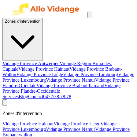
Zones d'intervention
Vidange Province Antwerpen
Vidange Région Bruxelles-
Capitale
Vidange Province Hainaut
Vidange Province Brabant-
Wallon
Vidange Province Liège
Vidange Province Limbourg
Vidange
Province Luxembourg
Vidange Province Namur
Vidange Province
Flandre-Orientale
Vidange Province Brabant flamand
Vidange
Province Flandre-Occidentale
Services
Blog
Contact
0472/78.78.78
Zones d'intervention
Vidange Province Hainaut
Vidange Province Liège
Vidange
Province Luxembourg
Vidange Province Namur
Vidange Province
Brabant wallon