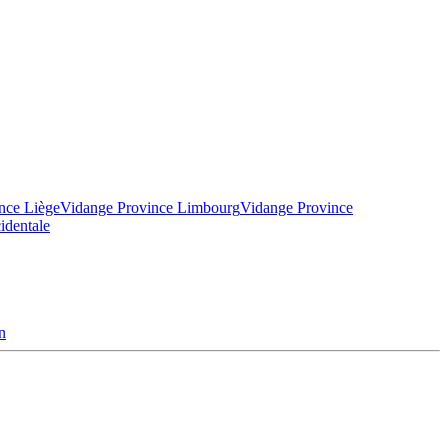
nce Liège
Vidange Province Limbourg
Vidange Province
identale
n