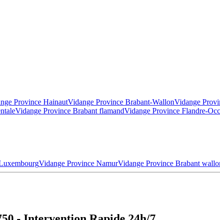
nge Province Hainaut
Vidange Province Brabant-Wallon
Vidange Provi
ntale
Vidange Province Brabant flamand
Vidange Province Flandre-Occ
 Luxembourg
Vidange Province Namur
Vidange Province Brabant wallo
50 - Intervention Rapide 24h/7