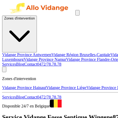
Zones d'intervention
Vidange Province Antwerpen
Vidange Région Bruxelles-Capitale
Vida
Luxembourg
Vidange Province Namur
Vidange Province Flandre-Orie
Services
Blog
Contact
0472/78.78.78
Zones d'intervention
Vidange Province Hainaut
Vidange Province Liège
Vidange Province
Services
Blog
Contact
0472/78.78.78
Disponible 24/7 en Belgique
Service Vidange Fosse Septique Wingene87