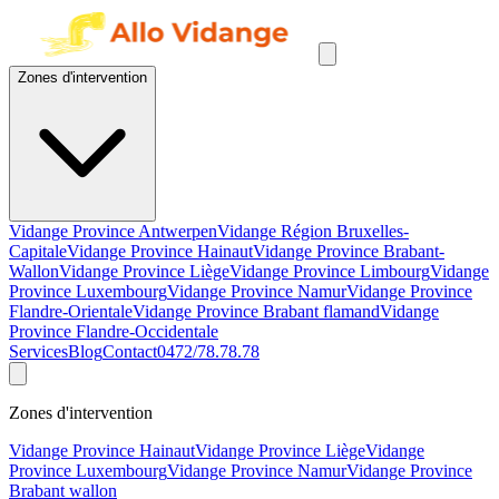
Zones d'intervention
Vidange Province Antwerpen
Vidange Région Bruxelles-
Capitale
Vidange Province Hainaut
Vidange Province Brabant-
Wallon
Vidange Province Liège
Vidange Province Limbourg
Vidange
Province Luxembourg
Vidange Province Namur
Vidange Province
Flandre-Orientale
Vidange Province Brabant flamand
Vidange
Province Flandre-Occidentale
Services
Blog
Contact
0472/78.78.78
Zones d'intervention
Vidange Province Hainaut
Vidange Province Liège
Vidange
Province Luxembourg
Vidange Province Namur
Vidange Province
Brabant wallon