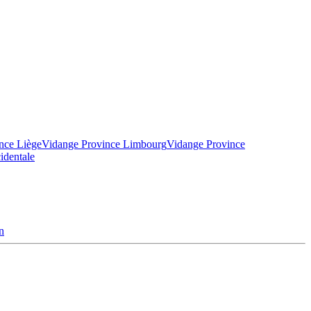
nce Liège
Vidange Province Limbourg
Vidange Province
identale
n