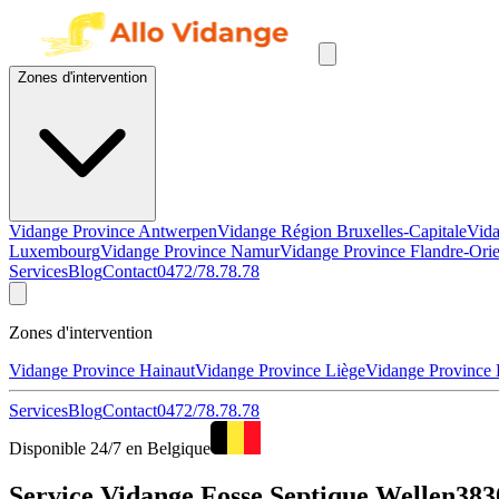
Zones d'intervention
Vidange Province Antwerpen
Vidange Région Bruxelles-Capitale
Vida
Luxembourg
Vidange Province Namur
Vidange Province Flandre-Orie
Services
Blog
Contact
0472/78.78.78
Zones d'intervention
Vidange Province Hainaut
Vidange Province Liège
Vidange Province
Services
Blog
Contact
0472/78.78.78
Disponible 24/7 en Belgique
Service Vidange Fosse Septique Wellen3830