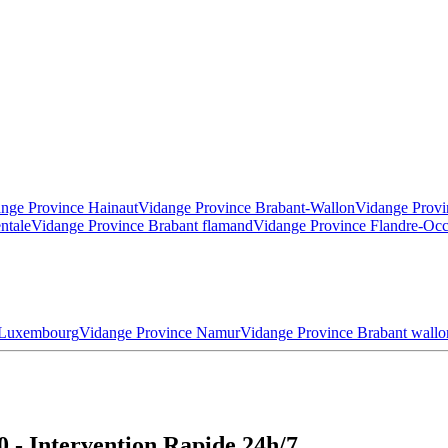
nge Province Hainaut
Vidange Province Brabant-Wallon
Vidange Provi
ntale
Vidange Province Brabant flamand
Vidange Province Flandre-Occ
 Luxembourg
Vidange Province Namur
Vidange Province Brabant wallo
 - Intervention Rapide 24h/7