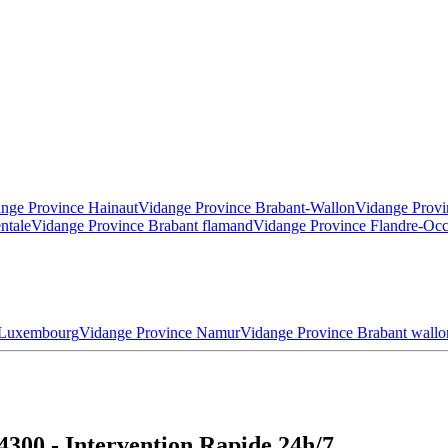
nge Province Hainaut
Vidange Province Brabant-Wallon
Vidange Provi
ntale
Vidange Province Brabant flamand
Vidange Province Flandre-Occ
 Luxembourg
Vidange Province Namur
Vidange Province Brabant wallo
300 - Intervention Rapide 24h/7