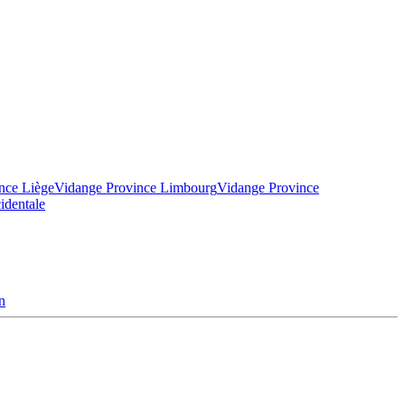
nce Liège
Vidange Province Limbourg
Vidange Province
identale
n