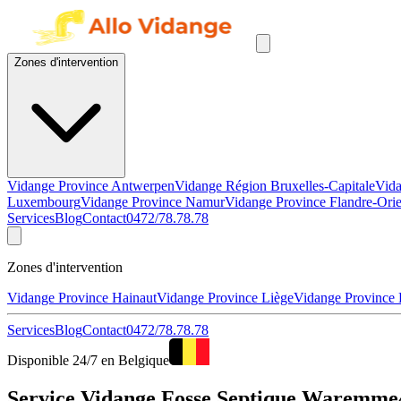
Zones d'intervention
Vidange Province Antwerpen
Vidange Région Bruxelles-Capitale
Vida
Luxembourg
Vidange Province Namur
Vidange Province Flandre-Orie
Services
Blog
Contact
0472/78.78.78
Zones d'intervention
Vidange Province Hainaut
Vidange Province Liège
Vidange Province
Services
Blog
Contact
0472/78.78.78
Disponible 24/7 en Belgique
Service Vidange Fosse Septique Waremme4