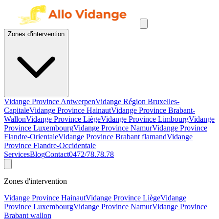
Zones d'intervention
Vidange Province Antwerpen
Vidange Région Bruxelles-
Capitale
Vidange Province Hainaut
Vidange Province Brabant-
Wallon
Vidange Province Liège
Vidange Province Limbourg
Vidange
Province Luxembourg
Vidange Province Namur
Vidange Province
Flandre-Orientale
Vidange Province Brabant flamand
Vidange
Province Flandre-Occidentale
Services
Blog
Contact
0472/78.78.78
Zones d'intervention
Vidange Province Hainaut
Vidange Province Liège
Vidange
Province Luxembourg
Vidange Province Namur
Vidange Province
Brabant wallon