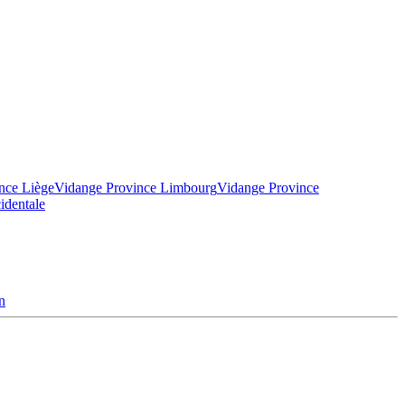
nce Liège
Vidange Province Limbourg
Vidange Province
identale
n