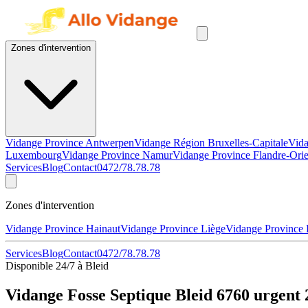
Zones d'intervention
Vidange Province Antwerpen
Vidange Région Bruxelles-Capitale
Vida
Luxembourg
Vidange Province Namur
Vidange Province Flandre-Orie
Services
Blog
Contact
0472/78.78.78
Zones d'intervention
Vidange Province Hainaut
Vidange Province Liège
Vidange Province
Services
Blog
Contact
0472/78.78.78
Disponible 24/7 à Bleid
Vidange Fosse Septique Bleid 6760 urgent 