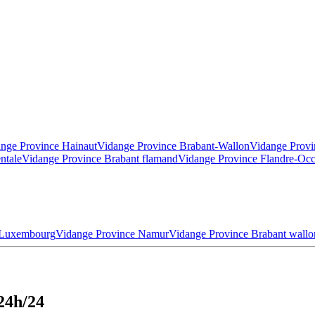
nge Province Hainaut
Vidange Province Brabant-Wallon
Vidange Provi
ntale
Vidange Province Brabant flamand
Vidange Province Flandre-Occ
 Luxembourg
Vidange Province Namur
Vidange Province Brabant wallo
24h/24