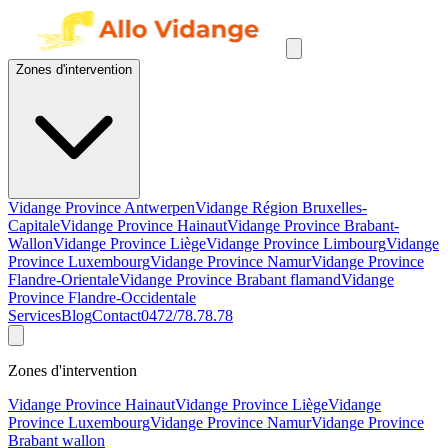
Zones d'intervention
Vidange Province Antwerpen
Vidange Région Bruxelles-
Capitale
Vidange Province Hainaut
Vidange Province Brabant-
Wallon
Vidange Province Liège
Vidange Province Limbourg
Vidange
Province Luxembourg
Vidange Province Namur
Vidange Province
Flandre-Orientale
Vidange Province Brabant flamand
Vidange
Province Flandre-Occidentale
Services
Blog
Contact
0472/78.78.78
Zones d'intervention
Vidange Province Hainaut
Vidange Province Liège
Vidange
Province Luxembourg
Vidange Province Namur
Vidange Province
Brabant wallon