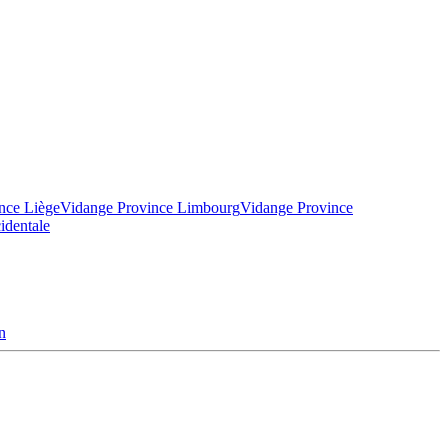
nce Liège
Vidange Province Limbourg
Vidange Province
identale
n