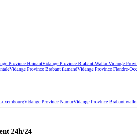
nge Province Hainaut
Vidange Province Brabant-Wallon
Vidange Provi
ntale
Vidange Province Brabant flamand
Vidange Province Flandre-Occ
 Luxembourg
Vidange Province Namur
Vidange Province Brabant wallo
ent 24h/24