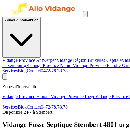
Zones d'intervention
Vidange Province Antwerpen
Vidange Région Bruxelles-Capitale
Vida
Luxembourg
Vidange Province Namur
Vidange Province Flandre-Orie
Services
Blog
Contact
0472/78.78.78
Zones d'intervention
Vidange Province Hainaut
Vidange Province Liège
Vidange Province
Services
Blog
Contact
0472/78.78.78
Disponible 24/7 à Stembert
Vidange Fosse Septique Stembert 4801 urg