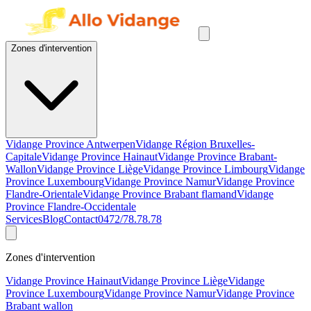
Zones d'intervention
Vidange Province Antwerpen
Vidange Région Bruxelles-
Capitale
Vidange Province Hainaut
Vidange Province Brabant-
Wallon
Vidange Province Liège
Vidange Province Limbourg
Vidange
Province Luxembourg
Vidange Province Namur
Vidange Province
Flandre-Orientale
Vidange Province Brabant flamand
Vidange
Province Flandre-Occidentale
Services
Blog
Contact
0472/78.78.78
Zones d'intervention
Vidange Province Hainaut
Vidange Province Liège
Vidange
Province Luxembourg
Vidange Province Namur
Vidange Province
Brabant wallon